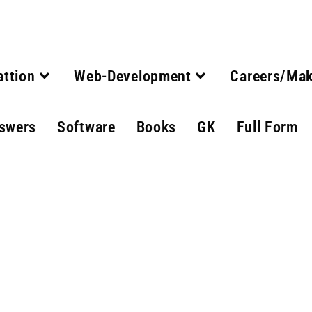
attion
Web-Development
Careers/Ma
swers
Software
Books
GK
Full Form