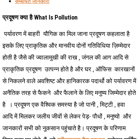
सम्बंधित जानकारी
प्रदूषण क्या है What Is Pollution
पर्यावरण में बाहरी यौगिक का मिल जाना प्रदूषण कहलाता है
इसके लिए प्राकृतिक और मानवीय दोनों गतिविधिया ज़िम्मेदार
होती है जैसे की ज्वालामुखी की राख , जंगल की आग आदि से
प्राकृतिक प्रदूषण उत्पन्न होते है और घर , ऑफिस कारखानों
से निकलने वाले अवशिष्ट और हानिकारक पदार्थो को पर्यावरण में
अनैतिक तरह से फैकने और फैलाने के लिए मनुष्य जिम्मेदार होते
है । प्रदूषण एक वैश्विक समस्या है जो पानी , मिट्टी , हवा
आदि में मिलकर जलीय जीवों से लेकर पेड़- पौधों , मनुष्यो और
जानकारों सभी को नुकसान पहुंचाते है। प्रदूषण के परिणाम