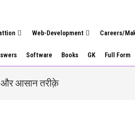
attion
Web-Development
Careers/Ma
nswers
Software
Books
GK
Full Form
नए और आसान तरीक़े