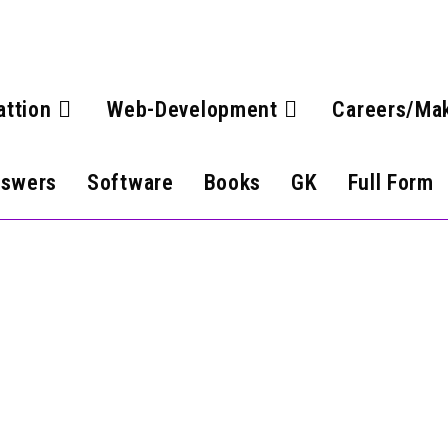
attion
Web-Development
Careers/Ma
nswers
Software
Books
GK
Full Form