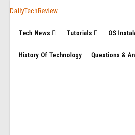
DailyTechReview
Tech News
Tutorials
OS Instal
History Of Technology
Questions & A