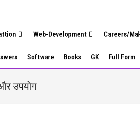
attion
Web-Development
Careers/Ma
nswers
Software
Books
GK
Full Form
य और उपयोग