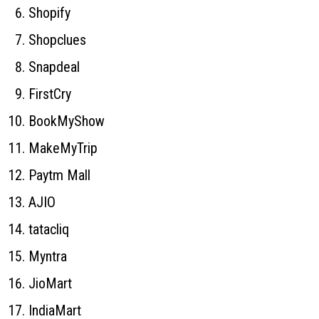
Shopify
Shopclues
Snapdeal
FirstCry
BookMyShow
MakeMyTrip
Paytm Mall
AJIO
tatacliq
Myntra
JioMart
IndiaMart