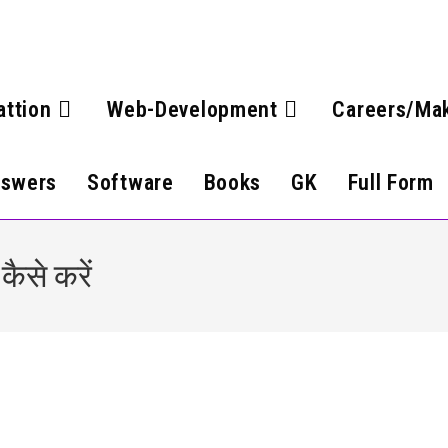
attion
Web-Development
Careers/Ma
nswers
Software
Books
GK
Full Form
ैसे करें